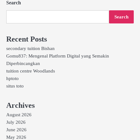
Search
Search
Recent Posts
secondary tuition Bishan
Gomu837: Mengenal Platform Digital yang Semakin
Diperbincangkan
tuition centre Woodlands
hptoto
situs toto
Archives
August 2026
July 2026
June 2026
May 2026