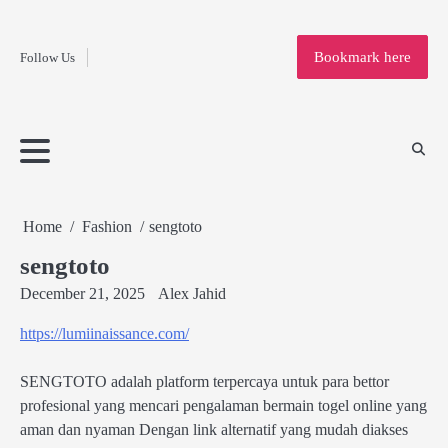
Fashion
Skip
to
Education
Bookmark here
Follow Us
content
Home
Info
Submit
Blogging
Business
Technology
Entertainment
Health-
Lifestyle
Others
Shopping
Analysis
Article
and-
News
System
Fitness
Finance
Travel
Media
Home
Fashion
sengtoto
sengtoto
December 21, 2025
Alex Jahid
https://lumiinaissance.com/
SENGTOTO adalah platform terpercaya untuk para bettor
profesional yang mencari pengalaman bermain togel online yang
aman dan nyaman Dengan link alternatif yang mudah diakses