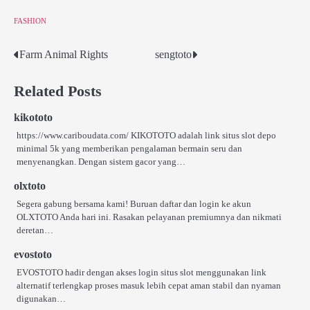
FASHION
Farm Animal Rights
sengtoto
Post
navigation
Related Posts
kikototo
https://www.cariboudata.com/ KIKOTOTO adalah link situs slot depo
minimal 5k yang memberikan pengalaman bermain seru dan
menyenangkan. Dengan sistem gacor yang…
olxtoto
Segera gabung bersama kami! Buruan daftar dan login ke akun
OLXTOTO Anda hari ini. Rasakan pelayanan premiumnya dan nikmati
deretan…
evostoto
EVOSTOTO hadir dengan akses login situs slot menggunakan link
alternatif terlengkap proses masuk lebih cepat aman stabil dan nyaman
digunakan…