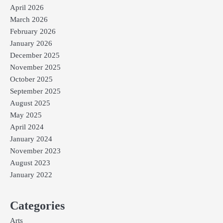
April 2026
March 2026
February 2026
January 2026
December 2025
November 2025
October 2025
September 2025
August 2025
May 2025
April 2024
January 2024
November 2023
August 2023
January 2022
Categories
Arts