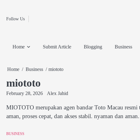
Fashion
Skip
to
Education
content
Follow Us
Home
Info
Submit
Blogging
Business
Technology
Entertainment
Health-
Lifestyle
Others
Shopping
Analysis
Article
and-
News
System
Fitness
Finance
Home
Submit Article
Blogging
Business
Travel
Media
Home
Business
miototo
miototo
February 28, 2026
Alex Jahid
MIOTOTO merupakan agen bandar Toto Macau resmi te
aman, proses cepat, dan akses stabil. nyaman dan aman.
BUSINESS