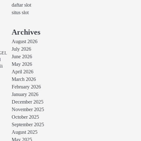
daftar slot
situs slot
Archives
August 2026
July 2026
OGEL
June 2026
d
May 2026
li
April 2026
March 2026
February 2026
January 2026
December 2025
November 2025
October 2025
September 2025
August 2025
May 2025